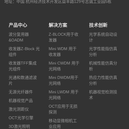
地址：中国.杭州经济技术开发区益丰路129号志诚工业园5栋
产品中心
解决方案
技术创新
波分复用器
Z-BLOCK用于收
光学系统自动设
&OADM
发器
计
收发器Z-Block 光
Mini WDM 用于
光学性能指仿真
组件
收发器
分析
收发器TFF集成
Mini CWDM 用于
机械性能仿真分
光组件
光网络
析
光通和数通滤波
Mini DWDM用于
热应力性能仿真
片
光网络
分析
无源光纤器件
Mini LWDM 用于
机器视觉检测技
光网络
术
机器视觉产品
OCT应用于无损
激光测距仪
探测
OCT光学引擎
移动显微相机工
3D激光照明
业应用