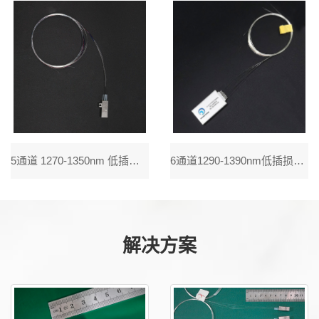
5通道 1270-1350nm 低插损工业温度CWDM Mux Demux 粗波分复用器件，典型插损1.0dB，光路无胶，单个通道波长精准可调，单侧出纤，抗侧拉光纤保护设计，可伐材料高气密性激光焊接封
6通道1290-1390nm低插损工业温度CWDM Mux Demux 粗波分复用器件，典型插损1.0dB，光路无胶，单个通道波长精准可调，单侧出纤，抗侧拉光纤保护设计，可伐材料高气密性激光焊接封装
解决方案