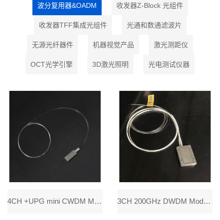
波分复用器&OADM
收发器Z-Block 光组件
收发器TFF集成光组件
光通和数通滤波片
无源光纤器件
机器视觉产品
激光测距仪
OCT光学引擎
3D激光照明
光电测试仪器
4CH +UPG mini CWDM MODULE,1270、1290、1310、1330 nm +1路反射通道,G657A2 Fiber,-55~+85℃,FC/APC,0.5M，用于光传感和探测的
3CH 200GHz DWDM Module,C40/C32/C26 ,ZBL,900um Loose tube,0.3M, FC/APC，应用于相控阵天线、卫星通信和量子传输的超低PDL高集成度DW