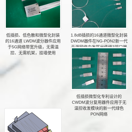
1.8dB插损的16通道微型化封装
低插损、低色散和微型化封装
DWDM器件在NG-PON2新一代
的16通道 LWDM波分器件应用
无源网络中发挥出传统3端口器
于5G网络带宽升级，无需温
件无法比拟的优势
控、无需机架，挂墙使用
低插损微型化专利设计的
CWDM波分复用器件应用于无
温控收发模块的新一代绿色
PON网络