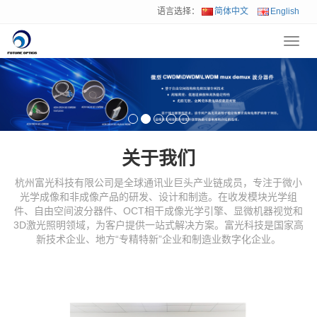
语言选择：
简体中文
English
Toggl
navig
关于我们
杭州富光科技有限公司是全球通讯业巨头产业链成员，专注于微小
光学成像和非成像产品的研发、设计和制造。在收发模块光学组
件、自由空间波分器件、OCT相干成像光学引擎、显微机器视觉和
3D激光照明领域，为客户提供一站式解决方案。富光科技是国家高
新技术企业、地方“专精特新”企业和制造业数字化企业。